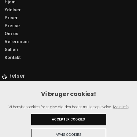
Hjem
Ydelser
Priser
Presse
Om os
Referencer
Galleri
Kontakt
Ydelser
Jordarbejde
Vi bruger cookies!
Betonarbejde
Kloakarbejde
Vi benytter cookies for at give dig den bedst mulige oplevelse.
More info
Belægninger
Diamantboring
ACCEPTER COOKIES
+
AFVIS COOKIES