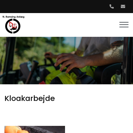
Gå
til
hovedindhold
Kloakarbejde